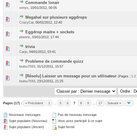
Commande !onair
xenyx
,
10/01/2012, 00:05
Megahal sur plusieurs eggdrops
CrazyCat
,
06/01/2012, 12:40
Eggdrop maitre + sockets
pheeric
,
03/01/2012, 17:44
trivia
Carje
,
04/01/2012, 03:41
Probleme de commande quizz
loulou7593
,
31/12/2011, 15:57
[Résolu] Laisser un message pour un utilisateur
(Pages :
1
2
loulou7593
,
23/12/2011, 21:25
Pages (17) :
« Précédent
1
…
5
6
7
8
9
…
17
Suivant »
Nouveaux messages
Pas de nouveau message
Sujet populaire (Nouveau)
Vous avez participé à ce sujet
Sujet populaire (Ancien)
Sujet fermé