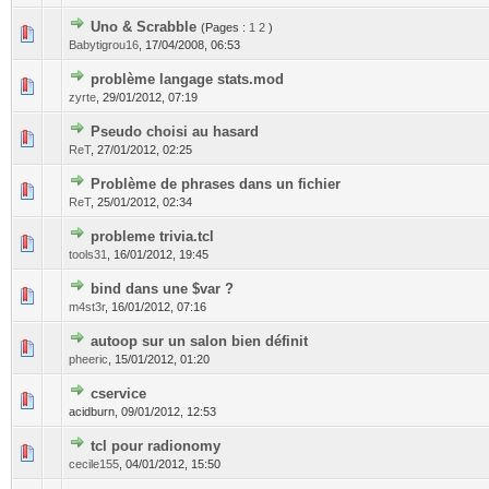
Uno & Scrabble
(Pages :
1
2
)
Babytigrou16
,
17/04/2008, 06:53
problème langage stats.mod
zyrte
,
29/01/2012, 07:19
Pseudo choisi au hasard
ReT
,
27/01/2012, 02:25
Problème de phrases dans un fichier
ReT
,
25/01/2012, 02:34
probleme trivia.tcl
tools31
,
16/01/2012, 19:45
bind dans une $var ?
m4st3r
,
16/01/2012, 07:16
autoop sur un salon bien définit
pheeric
,
15/01/2012, 01:20
cservice
acidburn,
09/01/2012, 12:53
tcl pour radionomy
cecile155
,
04/01/2012, 15:50