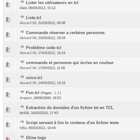
Lister les utilisateurs en tcl
Dani,
06/04/2012, 15:12
Liste.tcl
Alucard`68
,
31/03/2012, 09:08
Commande réserver a certaine personne.
Alucard`68
,
23/03/2012, 19:34
Problème code tcl
Alucard`68
,
17/03/2012, 16:24
commande et personne qui écrive en couleur
Alucard`68
,
17/03/2012, 11:00
voice.tcl
Alucard`68
,
14/03/2012, 13:16
Fun.tcl
(Pages :
1
2
)
Aragorn
,
28/06/2009, 18:53
Extraction de données d'un fichier txt en TCL
bk930,
16/02/2010, 17:43
Script servant à lire le contenu d'un fichier texte
KiBa
,
05/03/2012, 16:44
Gline logs