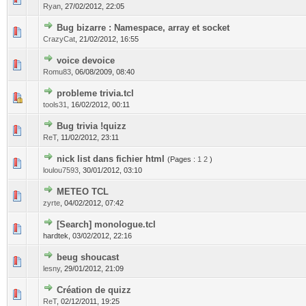
Ryan
,
27/02/2012, 22:05
Bug bizarre : Namespace, array et socket
CrazyCat
,
21/02/2012, 16:55
voice devoice
Romu83
,
06/08/2009, 08:40
probleme trivia.tcl
tools31
,
16/02/2012, 00:11
Bug trivia !quizz
ReT
,
11/02/2012, 23:11
nick list dans fichier html
(Pages :
1
2
)
loulou7593
,
30/01/2012, 03:10
METEO TCL
zyrte
,
04/02/2012, 07:42
[Search] monologue.tcl
hardtek,
03/02/2012, 22:16
beug shoucast
lesny
,
29/01/2012, 21:09
Création de quizz
ReT
,
02/12/2011, 19:25