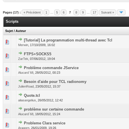
Pages (17) :
« Précédent
1
…
5
6
7
8
9
…
17
Suivant »
Scripts
Sujet
/
Auteur
[Tutorial] La programmation multi-thread avec Tcl
Merwin
,
17/10/2009, 16:02
FTPS+SOCKS5
ZarTek
,
07/06/2012, 19:04
Problème commande JService
Alucard`68
,
28/05/2012, 00:23
Besoin d'aide pour TCL radionomy
JulienRoad
,
23/05/2012, 15:37
Quote.tcl
aliasangelius
,
26/05/2012, 12:42
problème sur certaine commande
Alucard`68
,
18/05/2012, 15:24
Probleme Clara service
Aragorn
,
26/01/2009, 19:26