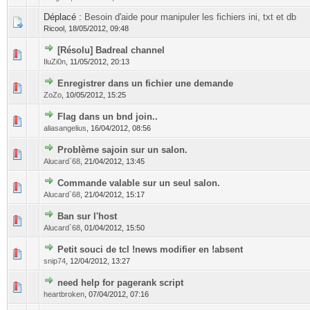
Déplacé :
Besoin d'aide pour manipuler les fichiers ini, txt et db
Ricool,
18/05/2012, 09:48
[Résolu] Badreal channel
IluZi0n
,
11/05/2012, 20:13
Enregistrer dans un fichier une demande
ZoZo
,
10/05/2012, 15:25
Flag dans un bnd join..
aliasangelius
,
16/04/2012, 08:56
Problème sajoin sur un salon.
Alucard`68
,
21/04/2012, 13:45
Commande valable sur un seul salon.
Alucard`68
,
21/04/2012, 15:17
Ban sur l'host
Alucard`68
,
01/04/2012, 15:50
Petit souci de tcl !news modifier en !absent
snip74
,
12/04/2012, 13:27
need help for pagerank script
heartbroken
,
07/04/2012, 07:16