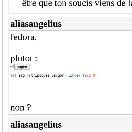
être que ton soucis viens de l
aliasangelius
fedora,
plutot :
tcl
copier
set
 arg 
[
stripcodes uacgbr 
[
lindex
$arg
0
]
]
non ?
aliasangelius