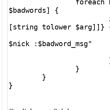
foreach badword 
$badwords] {
if {[string m
[string tolower $arg]]} 
putserv "
$nick :$badword_msg"
ret
}
}
}