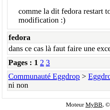
comme la dit fedora restart to
modification :)
fedora
dans ce cas là faut faire une ex
Pages :
1
2
3
Communauté Eggdrop
>
Eggdro
ni non
Moteur
MyBB
, 