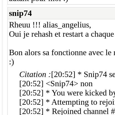
snip74
Rheuu !!! alias_angelius,
Oui je rehash et restart a chaque
Bon alors sa fonctionne avec le
:)
Citation :
[20:52] * Snip74 s
[20:52] <Snip74> non
[20:52] * You were kicked 
[20:52] * Attempting to rej
[20:52] * Rejoined channel 