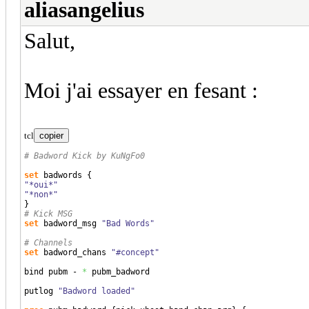
aliasangelius
Salut,
Moi j'ai essayer en fesant :
tcl
copier
# Badword Kick by KuNgFo0
set
 badwords 
{
"*oui*"
"*non*"
}
# Kick MSG
set
 badword_msg 
"Bad Words"
# Channels
set
 badword_chans 
"#concept"
bind pubm - 
*
 pubm_badword

putlog 
"Badword loaded"