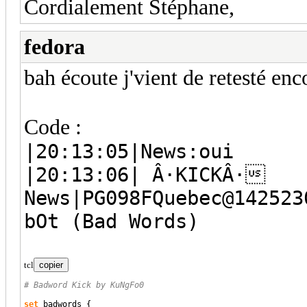
Cordialement Stéphane,
fedora
bah écoute j'vient de retesté enc
Code :
|20:13:05|News:oui
|20:13:06| Â·KICKÂ·
News|PG098FQuebec@142523
bOt (Bad Words)
tcl
copier
# Badword Kick by KuNgFo0
set
 badwords 
{