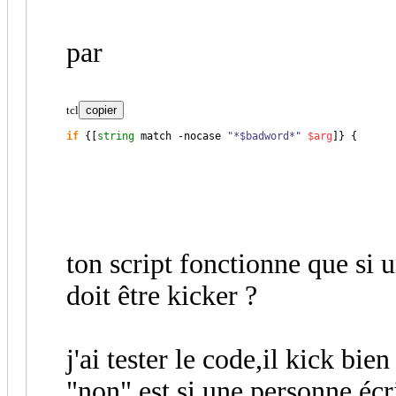
par
tcl
copier
if
{
[
string
 match -nocase 
"*$badword*"
$arg
]
}
{
ton script fonctionne que si 
doit être kicker ?
j'ai tester le code,il kick bie
"non" est si une personne écri