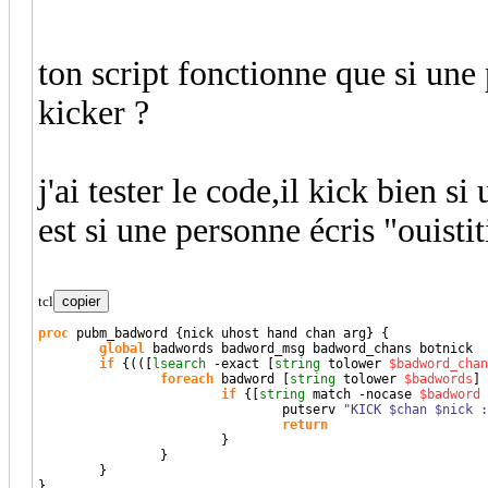
ton script fonctionne que si une 
kicker ?
j'ai tester le code,il kick bien 
est si une personne écris "ouistit
tcl
copier
proc
 pubm_badword 
{
nick uhost hand chan arg
}
{
global
 badwords badword_msg badword_chans botnick

if
{
(
(
[
lsearch
 -exact 
[
string
 tolower 
$badword_chan
foreach
 badword 
[
string
 tolower 
$badwords
]
if
{
[
string
 match -nocase 
$badword
                                putserv 
"KICK $chan $nick :
return
}
}
}
}