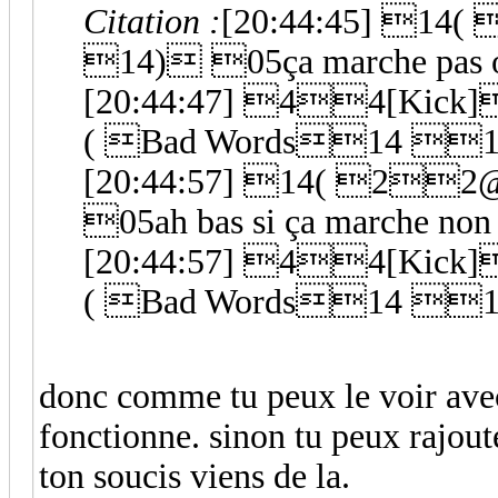
Citation :
[20:44:45] 
14) 05ça marche pas 
[20:44:47] 44[Kick]
( Bad Words14 1
[20:44:57] 14( 2
05ah bas si ça marche non
[20:44:57] 44[Kick]
( Bad Words14 1
donc comme tu peux le voir avec
fonctionne. sinon tu peux rajout
ton soucis viens de la.