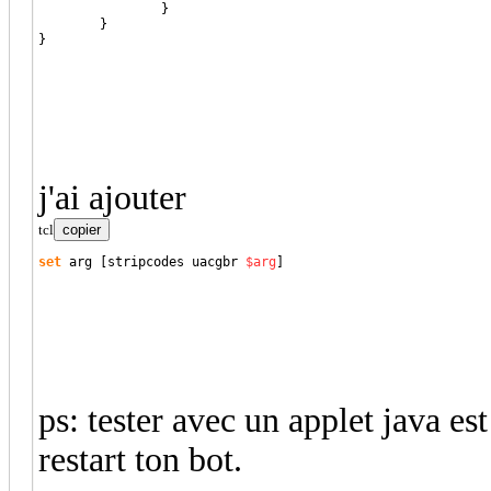
}
}
}
j'ai ajouter
tcl
copier
set
 arg 
[
stripcodes uacgbr 
$arg
]
ps: tester avec un applet java es
restart ton bot.