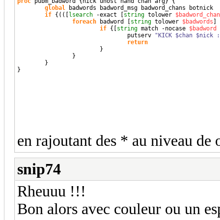
proc
 pubm_badword 
{
nick uhost hand chan arg
}
{
global
 badwords badword_msg badword_chans botnick

if
{
(
(
[
lsearch
 -exact 
[
string
 tolower 
$badword_chan
foreach
 badword 
[
string
 tolower 
$badwords
]
if
{
[
string
 match -nocase 
$badword
                                putserv 
"KICK $chan $nick :
return
}
}
}
}
en rajoutant des * au niveau de o
snip74
Rheuuu !!!
Bon alors avec couleur ou un esp