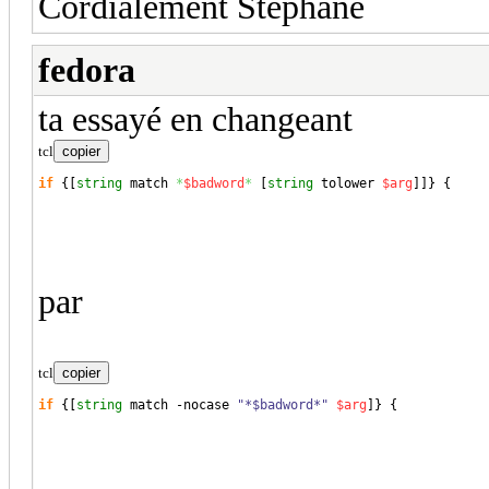
Cordialement Stéphane
fedora
ta essayé en changeant
tcl
copier
if
{
[
string
 match 
*
$badword
*
[
string
 tolower 
$arg
]
]
}
{
par
tcl
copier
if
{
[
string
 match -nocase 
"*$badword*"
$arg
]
}
{