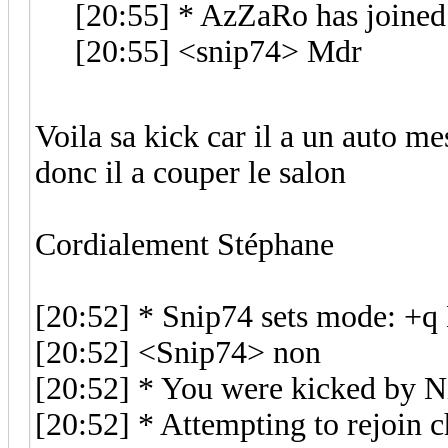
[20:55] * AzZaRo has joine
[20:55] <snip74> Mdr
Voila sa kick car il a un auto m
donc il a couper le salon
Cordialement Stéphane
[20:52] * Snip74 sets mode: +q
[20:52] <Snip74> non
[20:52] * You were kicked by 
[20:52] * Attempting to rejoin