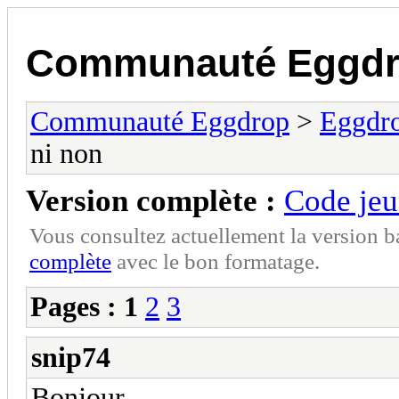
Communauté Eggd
Communauté Eggdrop
>
Eggdro
ni non
Version complète :
Code jeu
Vous consultez actuellement la version 
complète
avec le bon formatage.
Pages :
1
2
3
snip74
Bonjour,