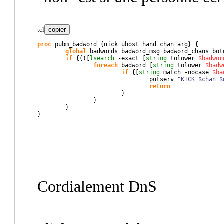
tcl
copier
proc
 pubm_badword 
{
nick uhost hand chan arg
}
{
global
 badwords badword_msg badword_chans botn
if
{
(
(
[
lsearch
 -exact 
[
string
 tolower 
$badwor
foreach
 badword 
[
string
 tolower 
$badw
if
{
[
string
 match -nocase 
$ba
                                putserv 
"KICK $chan $
return
}
}
}
}
Cordialement DnS