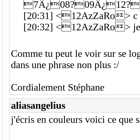
7Â¿08?09Â¿12?
[20:31] <12AzZaRo> c ko
[20:32] <12AzZaRo> je c
Comme tu peut le voir sur se log
dans une phrase non plus :/
Cordialement Stéphane
aliasangelius
j'écris en couleurs voici ce que 