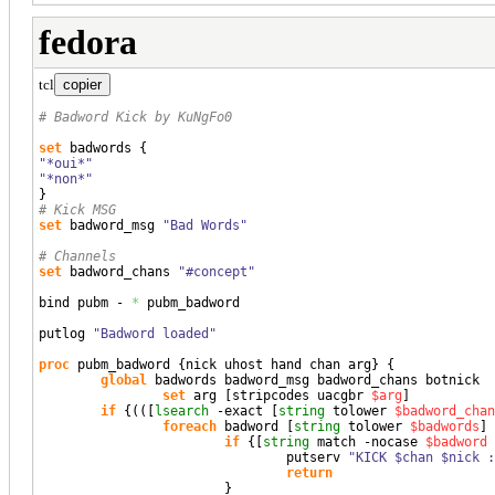
fedora
tcl
copier
# Badword Kick by KuNgFo0
set
 badwords 
{
"*oui*"
"*non*"
}
# Kick MSG
set
 badword_msg 
"Bad Words"
# Channels
set
 badword_chans 
"#concept"
bind pubm - 
*
 pubm_badword

putlog 
"Badword loaded"
proc
 pubm_badword 
{
nick uhost hand chan arg
}
{
global
 badwords badword_msg badword_chans botnick

set
 arg 
[
stripcodes uacgbr 
$arg
]
if
{
(
(
[
lsearch
 -exact 
[
string
 tolower 
$badword_chan
foreach
 badword 
[
string
 tolower 
$badwords
]
if
{
[
string
 match -nocase 
$badword
                                putserv 
"KICK $chan $nick :
return
}