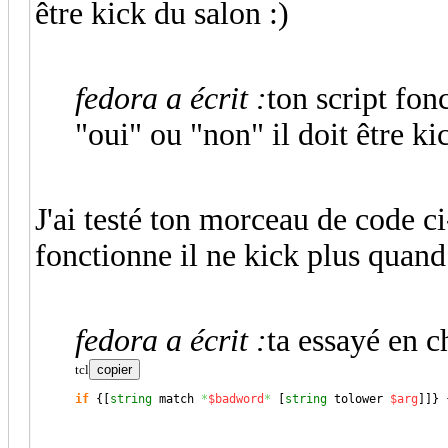
être kick du salon :)
fedora a écrit :
ton script fon
"oui" ou "non" il doit être ki
J'ai testé ton morceau de code c
fonctionne il ne kick plus quand
fedora a écrit :
ta essayé en 
tcl
copier
if
{
[
string
 match 
*
$badword
*
[
string
 tolower 
$arg
]
]
}