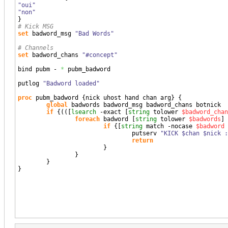
"oui"
"non"
}
# Kick MSG
set
 badword_msg 
"Bad Words"
# Channels
set
 badword_chans 
"#concept"
bind pubm - 
*
 pubm_badword

putlog 
"Badword loaded"
proc
 pubm_badword 
{
nick uhost hand chan arg
}
{
global
 badwords badword_msg badword_chans botnick

if
{
(
(
[
lsearch
 -exact 
[
string
 tolower 
$badword_chan
foreach
 badword 
[
string
 tolower 
$badwords
]
if
{
[
string
 match -nocase 
$badword
                                putserv 
"KICK $chan $nick :
return
}
}
}
}