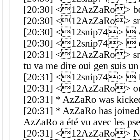
[20:30] <12AzZaRo> ben
[20:30] <12AzZaRo> snip7
[20:30] <12snip74>  Az
[20:30] <12snip74>  d
[20:31] <12AzZaRo> snip74
tu va me dire oui gen suis un
[20:31] <12snip74>  
[20:31] <12AzZaRo> o
[20:31] * AzZaRo was kick
[20:31] * AzZaRo has joine
AzZaRo a été vu avec les ps
[20:31] <12AzZaRo> Nio