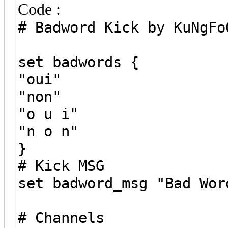
Code :
# Badword Kick by KuNgFo
set badwords {
"oui"
"non"
"o u i"
"n o n"
}
# Kick MSG
set badword_msg "Bad Wor
# Channels