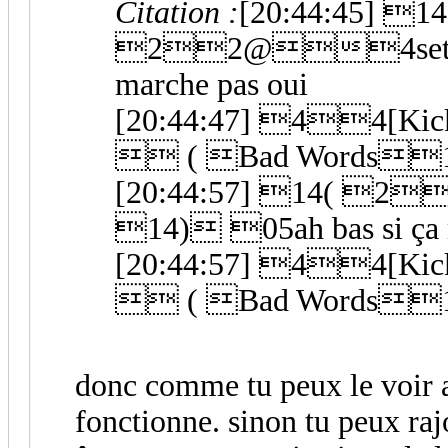
Citation :
[20:44:45] 14
22@4seth
marche pas oui
[20:44:47] 44[Kick
 ( Bad Words
[20:44:57] 14( 
14) 05ah bas si ça 
[20:44:57] 44[Kick
 ( Bad Words
donc comme tu peux le voir a
fonctionne. sinon tu peux raj