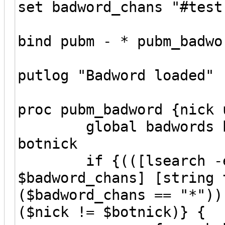
set badword_chans "#test
bind pubm - * pubm_badwo
putlog "Badword loaded"
proc pubm_badword {nick 
global badwords badw
botnick
if {(([lsearch -exa
$badword_chans] [string 
($badword_chans == "*"))
($nick != $botnick)} {