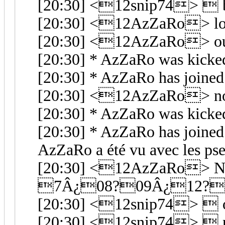
[20:30] <12snip74>  bah
[20:30] <12AzZaRo> lo
[20:30] <12AzZaRo> o
[20:30] * AzZaRo was kick
[20:30] * AzZaRo has joine
[20:30] <12AzZaRo> n
[20:30] * AzZaRo was kick
[20:30] * AzZaRo has joine
AzZaRo a été vu avec les ps
[20:30] <12AzZaRo> Nio
7Â¿08?09Â¿12?
[20:30] <12snip74> 
[20:30] <12snip74> 