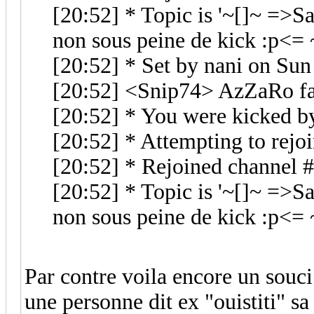
[20:52] * Topic is '~[]~ =>Sal
non sous peine de kick :p<= 
[20:52] * Set by nani on Su
[20:52] <Snip74> AzZaRo fai
[20:52] * You were kicked 
[20:52] * Attempting to rej
[20:52] * Rejoined channel 
[20:52] * Topic is '~[]~ =>Sal
non sous peine de kick :p<= 
Par contre voila encore un souci
une personne dit ex "ouistiti" sa 