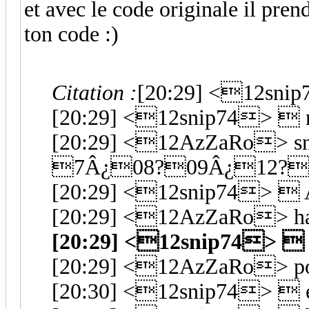
et avec le code originale il pren
ton code :)
Citation :
[20:29] <12sni
[20:29] <12snip74> 
[20:29] <12AzZaRo> sni
7Â¿08?09Â¿12?
[20:29] <12snip74>  Az
[20:29] <12AzZaRo> h
[20:29] <12snip74>  
[20:29] <12AzZaRo> po
[20:30] <12snip74>  ee