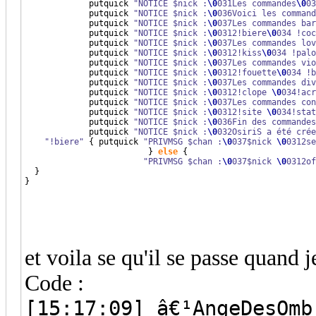
             putquick 
"NOTICE $nick :
\0
031Les commandes
\0
03
             putquick 
"NOTICE $nick :
\0
036Voici les command
             putquick 
"NOTICE $nick :
\0
037Les commandes bar
             putquick 
"NOTICE $nick :
\0
0312!biere
\0
034 !coc
             putquick 
"NOTICE $nick :
\0
037Les commandes lov
             putquick 
"NOTICE $nick :
\0
0312!kiss
\0
034 !palo
             putquick 
"NOTICE $nick :
\0
037Les commandes vio
             putquick 
"NOTICE $nick :
\0
0312!fouette
\0
034 !b
             putquick 
"NOTICE $nick :
\0
037Les commandes div
             putquick 
"NOTICE $nick :
\0
0312!clope 
\0
034!acr
	     putquick 
"NOTICE $nick :
\0
037Les commandes con
	     putquick 
"NOTICE $nick :
\0
0312!site 
\0
034!stat
             putquick 
"NOTICE $nick :
\0
036Fin des commandes
             putquick 
"NOTICE $nick :
\0
032OsiriS a été crée
"!biere"
{
 putquick 
"PRIVMSG $chan :
\0
037$nick 
\0
0312s
}
else
{
"PRIVMSG $chan :
\0
037$nick 
\0
0312of
}
}
et voila se qu'il se passe quand j
Code :
[15:17:09] â€¹AngeDesOmb