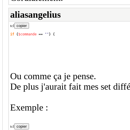
aliasangelius
tcl
copier
if
{
$commande
 == 
""
}
{
Ou comme ça je pense.
De plus j'aurait fait mes set diff
Exemple :
tcl
copier