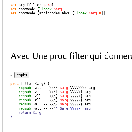
set
 arg 
[
filter 
$arg
]
set
 commande 
[
lindex
$arg
1
]
set
 commande 
[
stripcodes abcu 
[
lindex
$arg
0
]
]
Avec Une proc filter qui donnera
tcl
copier
proc
 filter 
{
arg
}
{
regsub
 -all -- \\\\ 
$arg
 \\\\\\\\ arg

regsub
 -all -- \\\
[
$arg
 \\\\\
[
 arg

regsub
 -all -- \\\
]
$arg
 \\\\\
]
 arg

regsub
 -all -- \\\
}
$arg
 \\\\\
}
 arg

regsub
 -all -- \\\
{
$arg
 \\\\\
{
 arg

regsub
 -all -- \\\
" $arg 
\\
\\
\"
 arg

    return $arg

}