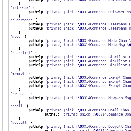
}
"delowner"
{
         puthelp 
"privmsg $nick :
\0
0314Commande Delowner Ms
}
"clearbans"
{
         puthelp 
"privmsg $nick :
\0
0314Commande Clearbans C
         puthelp 
"privmsg $nick :
\0
0314Commande Clearbans M
}
"mode"
{
         puthelp 
"privmsg $nick :
\0
0314Commande Mode Chan 
\
         puthelp 
"privmsg $nick :
\0
0314Commande Mode Msg 
\0
}
"blacklist"
{
         puthelp 
"privmsg $nick :
\0
0314Commande Blacklist C
         puthelp 
"privmsg $nick :
\0
0314Commande Blacklist C
         puthelp 
"privmsg $nick :
\0
0314Commande Blacklist C
}
"exempt"
{
         puthelp 
"privmsg $nick :
\0
0314Commande Exempt Chan
         puthelp 
"privmsg $nick :
\0
0314Commande Exempt Chan
         puthelp 
"privmsg $nick :
\0
0314Commande Exempt Chan
}
"newpass"
{
         puthelp 
"privmsg $nick :
\0
0314Commande Newpass Msg
}
"opall"
{
         puthelp 
"privmsg $nick :
\0
0314Commande Opall Chan 
		 puthelp 
"privmsg $nick :
\0
0314Commande Opa
}
"deopall"
{
         puthelp 
"privmsg $nick :
\0
0314Commande Deopall Cha
		 puthelp 
"privmsg $nick :
\0
0314Commande Deo