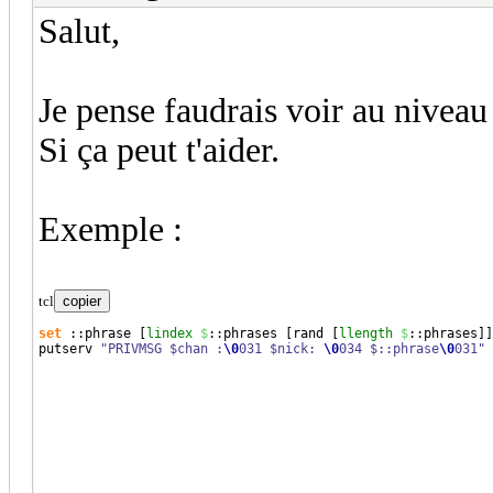
Salut,
Je pense faudrais voir au niveau
Si ça peut t'aider.
Exemple :
tcl
copier
set
 ::
phrase
[
lindex
$
::
phrases
[
rand 
[
llength
$
::
phrases
]
]
putserv 
"PRIVMSG $chan :
\0
031 $nick: 
\0
034 $::phrase
\0
031"