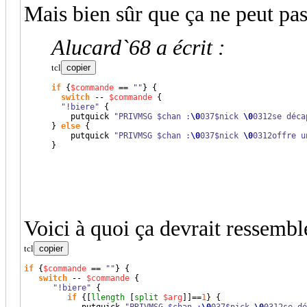
Mais bien sûr que ça ne peut pa
Alucard`68 a écrit :
tcl
copier
if
{
$commande
 == 
""
}
{
switch
 -- 
$commande
{
"!biere"
{
    putquick 
"PRIVMSG $chan :
\0
037$nick 
\0
0312se déca
}
else
{
    putquick 
"PRIVMSG $chan :
\0
037$nick 
\0
0312offre u
}
Voici à quoi ça devrait ressemble
tcl
copier
if
{
$commande
 == 
""
}
{
switch
 -- 
$commande
{
"!biere"
{
if
{
[
llength
[
split
$arg
]
]
==
1
}
{
            putquick 
"PRIVMSG $chan :
\0
037$nick 
\0
0312se dé