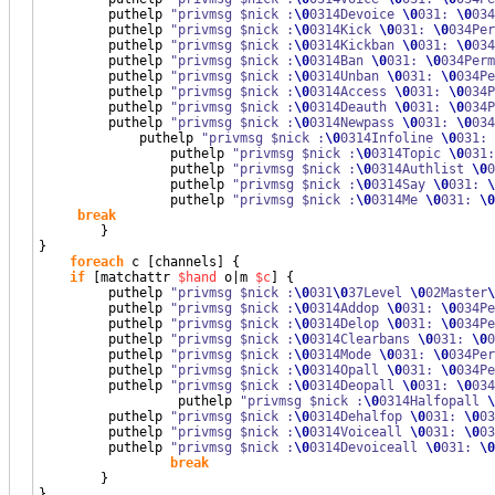
         puthelp 
"privmsg $nick :
\0
0314Devoice 
\0
031: 
\0
034
         puthelp 
"privmsg $nick :
\0
0314Kick 
\0
031: 
\0
034Per
         puthelp 
"privmsg $nick :
\0
0314Kickban 
\0
031: 
\0
034
         puthelp 
"privmsg $nick :
\0
0314Ban 
\0
031: 
\0
034Perm
         puthelp 
"privmsg $nick :
\0
0314Unban 
\0
031: 
\0
034Pe
         puthelp 
"privmsg $nick :
\0
0314Access 
\0
031: 
\0
034P
         puthelp 
"privmsg $nick :
\0
0314Deauth 
\0
031: 
\0
034P
         puthelp 
"privmsg $nick :
\0
0314Newpass 
\0
031: 
\0
034
	     puthelp 
"privmsg $nick :
\0
0314Infoline 
\0
031: 
		 puthelp 
"privmsg $nick :
\0
0314Topic 
\0
031:
		 puthelp 
"privmsg $nick :
\0
0314Authlist 
\0
0
		 puthelp 
"privmsg $nick :
\0
0314Say 
\0
031: 
\
		 puthelp 
"privmsg $nick :
\0
0314Me 
\0
031: 
\0
break
}
}
foreach
 c 
[
channels
]
{
if
[
matchattr 
$hand
 o|m 
$c
]
{
         puthelp 
"privmsg $nick :
\0
031
\0
37Level 
\0
02Master
\
         puthelp 
"privmsg $nick :
\0
0314Addop 
\0
031: 
\0
034Pe
         puthelp 
"privmsg $nick :
\0
0314Delop 
\0
031: 
\0
034Pe
         puthelp 
"privmsg $nick :
\0
0314Clearbans 
\0
031: 
\0
0
         puthelp 
"privmsg $nick :
\0
0314Mode 
\0
031: 
\0
034Per
         puthelp 
"privmsg $nick :
\0
0314Opall 
\0
031: 
\0
034Pe
         puthelp 
"privmsg $nick :
\0
0314Deopall 
\0
031: 
\0
034
	          puthelp 
"privmsg $nick :
\0
0314Halfopall 
\
         puthelp 
"privmsg $nick :
\0
0314Dehalfop 
\0
031: 
\0
03
         puthelp 
"privmsg $nick :
\0
0314Voiceall 
\0
031: 
\0
03
         puthelp 
"privmsg $nick :
\0
0314Devoiceall 
\0
031: 
\0
break
}
}