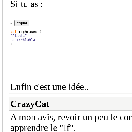
Si tu as :
tcl
copier
set
 ::
phrases
{
"Blabla"
"autreblabla"
}
Enfin c'est une idée..
CrazyCat
A mon avis, revoir un peu le co
apprendre le "If".