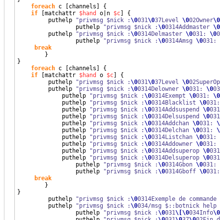
foreach
 c 
[
channels
]
{
if
[
matchattr 
$hand
 o|n 
$c
]
{
         puthelp 
"privmsg $nick :
\0
031
\0
37Level 
\0
02Owner
\0
		 puthelp 
"privmsg $nick :
\0
0314Addmaster 
\0
         puthelp 
"privmsg $nick :
\0
0314Delmaster 
\0
031: 
\0
0
		 puthelp 
"privmsg $nick :
\0
0314Amsg 
\0
031: 
break
}
}
foreach
 c 
[
channels
]
{
if
[
matchattr 
$hand
 o 
$c
]
{
         puthelp 
"privmsg $nick :
\0
031
\0
37Level 
\0
02SuperOp
         puthelp 
"privmsg $nick :
\0
0314Delowner 
\0
031: 
\0
03
	     puthelp 
"privmsg $nick :
\0
0314Exempt 
\0
031: 
\0
	     puthelp 
"privmsg $nick :
\0
0314Blacklist 
\0
031:
	     puthelp 
"privmsg $nick :
\0
0314Addsuspend 
\0
031
	     puthelp 
"privmsg $nick :
\0
0314Delsuspend 
\0
031
	     puthelp 
"privmsg $nick :
\0
0314Addchan 
\0
031: 
\
	     puthelp 
"privmsg $nick :
\0
0314Delchan 
\0
031: 
\
	     puthelp 
"privmsg $nick :
\0
0314Listchan 
\0
031: 
	     puthelp 
"privmsg $nick :
\0
0314Addowner 
\0
031: 
	     puthelp 
"privmsg $nick :
\0
0314Addsuperop 
\0
031
	     puthelp 
"privmsg $nick :
\0
0314Delsuperop 
\0
031
		 puthelp 
"privmsg $nick :
\0
0314Gbon 
\0
031: 
		 puthelp 
"privmsg $nick :
\0
0314Gboff 
\0
031:
break
}
}

         puthelp 
"privmsg $nick :
\0
0314Exemple de commande 
         puthelp 
"privmsg $nick :
\0
034/msg $::botnick help 
		 puthelp 
"privmsg $nick :
\0
031
\[
\0
034Info
\0
		 puthelp 
"privmsg $nick :
\0
031
\0
37
\0
02Fin d