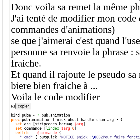
Donc voila sa remet la même phr
J'ai tenté de modifier mon code d
commandes d'animations)
se que j'aimerai c'est quand l'us
personne sa renvoie la phrase : 
fraiche.
Et quand il rajoute le pseudo sa
biere bien fraiche à ...
Voila le code modifier
tcl
copier
bind pubm - 
*
proc
 pub:animation 
{
 nick uhost handle chan arg 
}
{
set
 arg 
[
stripcodes bcruag 
$arg
]
set
 commande 
[
lindex
$arg
0
]
switch
 -- 
$commande
{
"!cmd"
{
 putquick 
"NOTICE $nick :
\0
032Pour faire foncti