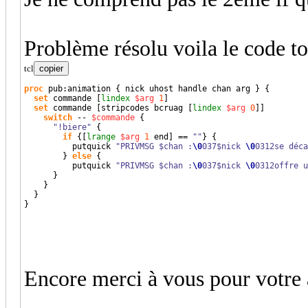
Problème résolu voila le code to
tcl
copier
proc
 pub:animation 
{
 nick uhost handle chan arg 
}
{
set
 commande 
[
lindex
$arg
1
]
set
 commande 
[
stripcodes bcruag 
[
lindex
$arg
0
]
]
switch
 -- 
$commande
{
"!biere"
{
if
{
[
lrange
$arg
1
 end
]
 == 
""
}
{
          putquick 
"PRIVMSG $chan :
\0
037$nick 
\0
0312se déca
}
else
{
          putquick 
"PRIVMSG $chan :
\0
037$nick 
\0
0312offre u
}
}
}
}
Encore merci à vous pour votre 