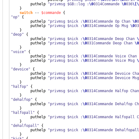
         puthelp 
"privmsg $GB::log :
\0
0314Commande 
\0
036
\[
\
}
switch
 -- 
$commande
{
"op"
{
         puthelp 
"privmsg $nick :
\0
0314Commande Op Chan 
\0
0
         puthelp 
"privmsg $nick :
\0
0314Commande Op Msg 
\0
03
}
"deop"
{
         puthelp 
"privmsg $nick :
\0
0314Commande Deop Chan 
\
         puthelp 
"privmsg $nick :
\0
031Commande Deop Chan 
\0
}
"voice"
{
         puthelp 
"privmsg $nick :
\0
0314Commande Voice Chan 
         puthelp 
"privmsg $nick :
\0
0314Commande Voice Msg 
\
}
"devoice"
{
         puthelp 
"privmsg $nick :
\0
0314Commande Devoice Cha
         puthelp 
"privmsg $nick :
\0
0314Commande Devoice Msg
}
"halfop"
{
         puthelp 
"privmsg $nick :
\0
0314Commande Halfop Chan
}
"dehalfop"
{
         puthelp 
"privmsg $nick :
\0
0314Commande Dehalfop Ch
}
"halfopall"
{
         puthelp 
"privmsg $nick :
\0
0314Commande Halfopall C
}
"dehalfopall"
{
         puthelp 
"privmsg $nick :
\0
0314Commande Dehalfopall
}
"kick"
{