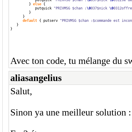
}
else
{
            putquick 
"PRIVMSG $chan :
\0
037$nick 
\0
0312offre
}
}
default
{
 putserv 
"PRIVMSG $chan :$commande est incon
}
}
Avec ton code, tu mélange du swi
aliasangelius
Salut,
Sinon ya une meilleur solution :