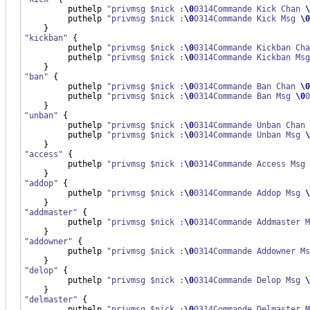
         puthelp 
"privmsg $nick :
\0
0314Commande Kick Chan 
\
         puthelp 
"privmsg $nick :
\0
0314Commande Kick Msg 
\0
}
"kickban"
{
         puthelp 
"privmsg $nick :
\0
0314Commande Kickban Cha
         puthelp 
"privmsg $nick :
\0
0314Commande Kickban Msg
}
"ban"
{
         puthelp 
"privmsg $nick :
\0
0314Commande Ban Chan 
\0
         puthelp 
"privmsg $nick :
\0
0314Commande Ban Msg 
\0
0
}
"unban"
{
         puthelp 
"privmsg $nick :
\0
0314Commande Unban Chan 
         puthelp 
"privmsg $nick :
\0
0314Commande Unban Msg 
\
}
"access"
{
         puthelp 
"privmsg $nick :
\0
0314Commande Access Msg 
}
"addop"
{
         puthelp 
"privmsg $nick :
\0
0314Commande Addop Msg 
\
}
"addmaster"
{
         puthelp 
"privmsg $nick :
\0
0314Commande Addmaster M
}
"addowner"
{
         puthelp 
"privmsg $nick :
\0
0314Commande Addowner Ms
}
"delop"
{
         puthelp 
"privmsg $nick :
\0
0314Commande Delop Msg 
\
}
"delmaster"
{
         puthelp 
"privmsg $nick :
\0
0314Commande Delmaster M