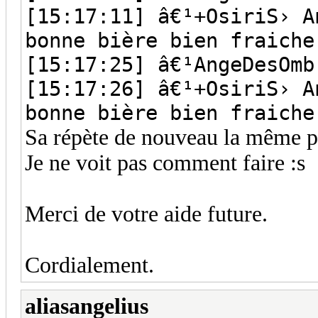
[15:17:11] â€¹+OsiriS› A
bonne bière bien fraiche
[15:17:25] â€¹AngeDesOmb
[15:17:26] â€¹+OsiriS› A
bonne bière bien fraiche
Sa répète de nouveau la même ph
Je ne voit pas comment faire :s
Merci de votre aide future.
Cordialement.
aliasangelius