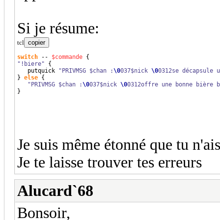
Si je résume:
tcl
copier
switch
 -- 
$commande
{
"!biere"
{
   putquick 
"PRIVMSG $chan :
\0
037$nick 
\0
0312se décapsule u
}
else
{
"PRIVMSG $chan :
\0
037$nick 
\0
0312offre une bonne bière b
}
Je suis même étonné que tu n'ais
Je te laisse trouver tes erreurs
Alucard`68
Bonsoir,