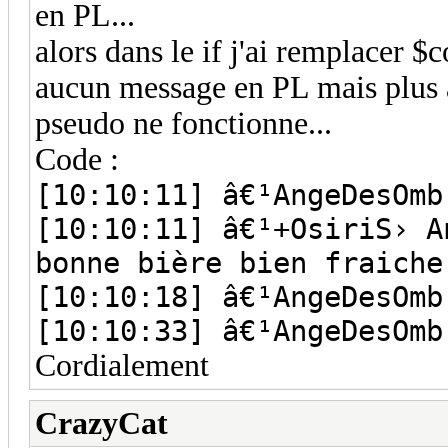
en PL...
alors dans le if j'ai remplacer 
aucun message en PL mais plus
pseudo ne fonctionne...
Code :
[10:10:11] â€¹AngeDesOmb
[10:10:11] â€¹+OsiriS› A
bonne bière bien fraiche
[10:10:18] â€¹AngeDesOmb
[10:10:33] â€¹AngeDesOmb
Cordialement
CrazyCat