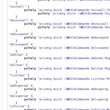
}
"voiceall"
{
         puthelp 
"privmsg $nick :
\0
0314Commande Voiceall Ch
		 puthelp 
"privmsg $nick :
\0
0314Commande Voi
}
"devoiceall"
{
         puthelp 
"privmsg $nick :
\0
0314Commande Devoiceall 
		 puthelp 
"privmsg $nick :
\0
0314Commande Dev
}
"addsuspend"
{
         puthelp 
"privmsg $nick :
\0
0314Commande Addsuspend 
}
"delsuspend"
{
         puthelp 
"privmsg $nick :
\0
0314Commande Delsuspend 
}
"addchan"
{
         puthelp 
"privmsg $nick :
\0
0314Commande Addchan Msg
}
"delchan"
{
         puthelp 
"privmsg $nick :
\0
0314Commande Delchan Msg
}
"listchan"
{
         puthelp 
"privmsg $nick :
\0
0314Commande Listchan Ms
}
"addsuperop"
{
         puthelp 
"privmsg $nick :
\0
0314Commande Addsuperop 
}
"delsuperop"
{
         puthelp 
"privmsg $nick :
\0
0314Commande Delsuperop 
}
"infoline"
{
         puthelp 
"privmsg $nick :
\0
0314Commande Infoline Ms