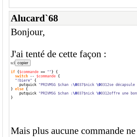
Alucard`68
Bonjour,
J'ai tenté de cette façon :
tcl
copier
if
{
$commande
 == 
""
}
{
switch
 -- 
$commande
{
"!biere"
{
    putquick 
"PRIVMSG $chan :
\0
037$nick 
\0
0312se décapsule 
}
else
{
    putquick 
"PRIVMSG $chan :
\0
037$nick 
\0
0312offre une bon
}
Mais plus aucune commande ne f