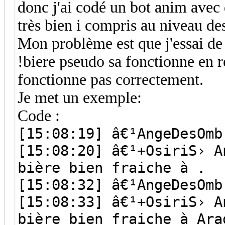
donc j'ai codé un bot anim ave
très bien i compris au niveau de
Mon problème est que j'essai de
!biere pseudo sa fonctionne en r
fonctionne pas correctement.
Je met un exemple:
Code :
[15:08:19] â€¹AngeDesOmb
[15:08:20] â€¹+OsiriS› A
bière bien fraiche à .
[15:08:32] â€¹AngeDesOmb
[15:08:33] â€¹+OsiriS› A
bière bien fraiche à Ara