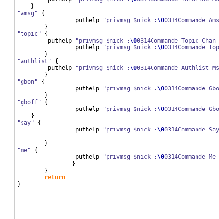
}
"amsg"
{
		 puthelp 
"privmsg $nick :
\0
0314Commande Ams
}
"topic"
{
         puthelp 
"privmsg $nick :
\0
0314Commande Topic Chan 
		 puthelp 
"privmsg $nick :
\0
0314Commande Top
}
"authlist"
{
         puthelp 
"privmsg $nick :
\0
0314Commande Authlist Ms
}
"gbon"
{
		 puthelp 
"privmsg $nick :
\0
0314Commande Gbo
}
"gboff"
{
		 puthelp 
"privmsg $nick :
\0
0314Commande Gbo
}
"say"
{
		 puthelp 
"privmsg $nick :
\0
0314Commande Say
}
"me"
{
		 puthelp 
"privmsg $nick :
\0
0314Commande Me 
}
}
return
}