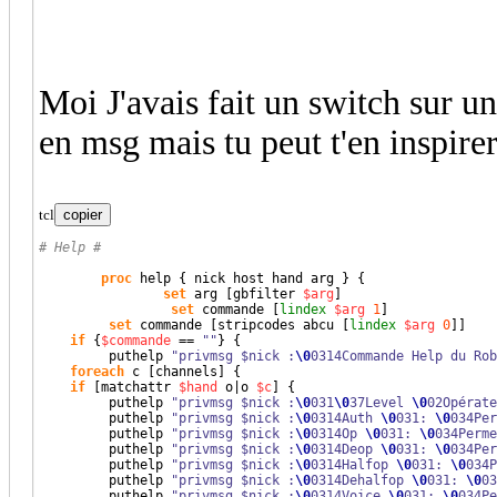
Moi J'avais fait un switch sur un 
en msg mais tu peut t'en inspirer
tcl
copier
# Help #
proc
 help 
{
 nick host hand arg 
}
{
set
 arg 
[
gbfilter 
$arg
]
set
 commande 
[
lindex
$arg
1
]
set
 commande 
[
stripcodes abcu 
[
lindex
$arg
0
]
]
if
{
$commande
 == 
""
}
{
         puthelp 
"privmsg $nick :
\0
0314Commande Help du Rob
foreach
 c 
[
channels
]
{
if
[
matchattr 
$hand
 o|o 
$c
]
{
         puthelp 
"privmsg $nick :
\0
031
\0
37Level 
\0
02Opérate
         puthelp 
"privmsg $nick :
\0
0314Auth 
\0
031: 
\0
034Per
         puthelp 
"privmsg $nick :
\0
0314Op 
\0
031: 
\0
034Perme
         puthelp 
"privmsg $nick :
\0
0314Deop 
\0
031: 
\0
034Per
	 puthelp 
"privmsg $nick :
\0
0314Halfop 
\0
031: 
\0
034P
         puthelp 
"privmsg $nick :
\0
0314Dehalfop 
\0
031: 
\0
03
         puthelp 
"privmsg $nick :
\0
0314Voice 
\0
031: 
\0
034Pe