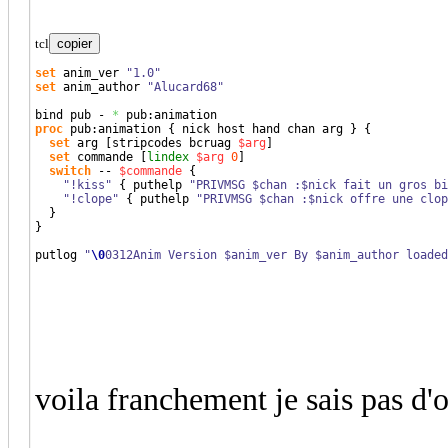
tcl
copier
set
 anim_ver 
"1.0"
set
 anim_author 
"Alucard68"
bind pub - 
*
proc
 pub:animation 
{
 nick host hand chan arg 
}
{
set
 arg 
[
stripcodes bcruag 
$arg
]
set
 commande 
[
lindex
$arg
0
]
switch
 -- 
$commande
{
"!kiss"
{
 puthelp 
"PRIVMSG $chan :$nick fait un gros bi
"!clope"
{
 puthelp 
"PRIVMSG $chan :$nick offre une clop
}
}
putlog 
"
\0
0312Anim Version $anim_ver By $anim_author loaded
voila franchement je sais pas d'