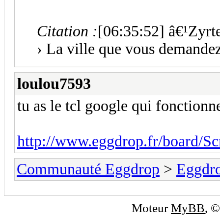
Citation :
[06:35:52] â€¹Zyrt
› La ville que vous demandez 
loulou7593
tu as le tcl google qui fonctionn
http://www.eggdrop.fr/board/Scr
Communauté Eggdrop
>
Eggdro
Moteur
MyBB
, 