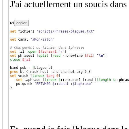
J'ai actuellement un soucis dans
tcl
copier
set
 fichier1 
"scripts/Phrases/blagues.txt"
set
 canal 
"#Mon-salon"
# Chargement du fichier dans $phrases
set
 fi1 
[
open
$fichier1
"r"
]
set
 phrases1 
[
split
[
read
 -nonewline 
$fi1
]
"
\n
"
]
close
$fi1
bind pub - 
!
proc
 bl 
{
 nick host hand channel arg 
}
{
set
 vnick 
[
lindex
$arg
0
]
set
 laphrase 
[
lindex
$
::
phrases1
[
rand 
[
llength
$
::
phras
   putquick 
"PRIVMSG $::canal :$laphrase"
}