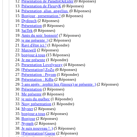
Présentation de ParadisOuEnfer
(0 Réponses)
Présentation de FleuryK
(0 Réponses)
Présentation, alias_angelius.
(0 Réponses)
Bonjour , presentation !
(0 Réponses)
Dydouch
(2 Réponses)
Présentation
(0 Réponses)
SaiTek
(0 Réponses)
Amis du soir: bonsoir!
(7 Réponses)
je me présente :)
(2 Réponses)
Ravi d'être ici !
(1 Répondre)
Maxwell
(2 Réponses)
bonjour à tous
(15 Réponses)
Je me présente
(1 Répondre)
Presentation Lovelysoxy
(4 Réponses)
[Présentation] ZoZo
(0 Réponses)
Présentation : Psyom
(1 Répondre)
Présentation : KiBa
(2 Réponses)
5 ans après : zephir lnx (linoux) se présente :)
(2 Réponses)
Présentation
(3 Réponses)
Me présente
(0 Réponses)
je suis du québec
(1 Répondre)
Nosy présentation
(1 Répondre)
Myster
(2 Réponses)
bonjour a tous
(2 Réponses)
Bonjour
(2 Réponses)
Nymph
(2 Réponses)
Je suis nouveau ! :)
(5 Réponses)
[Présentation] Guese
(2 Réponses)