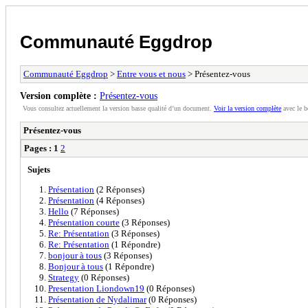
Communauté Eggdrop
Communauté Eggdrop
>
Entre vous et nous
> Présentez-vous
Version complète :
Présentez-vous
Vous consultez actuellement la version basse qualité d’un document.
Voir la version complète
avec le b
Présentez-vous
Pages :
1
2
Sujets
Présentation
(2 Réponses)
Présentation
(4 Réponses)
Hello
(7 Réponses)
Présentation courte
(3 Réponses)
Re: Présentation
(3 Réponses)
Re: Présentation
(1 Répondre)
bonjour à tous
(3 Réponses)
Bonjour à tous
(1 Répondre)
Strategy
(0 Réponses)
Presentation Liondown19
(0 Réponses)
Présentation de Nydalimar
(0 Réponses)