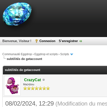
Bienvenue, Visiteur !
Connexion
S’enregistrer
Communauté Eggdrop
›
Eggdrop et scripts
›
Scripts
subtilités de getaccount
subtilités de getaccount
CrazyCat
Ma(ni)tou
08/02/2024, 12:29
(Modification du me