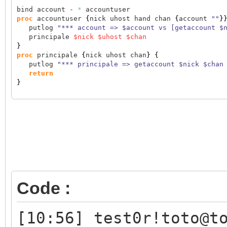
bind account - 
*
proc
 accountuser 
{
nick uhost hand chan 
{
account 
""
}
   putlog 
"*** account => $account vs [getaccount $
   principale 
$nick
$uhost
$chan
}
proc
 principale 
{
nick uhost chan
}
{
   putlog 
"*** principale => getaccount $nick $chan
return
}
Code :
[10:56] test0r!toto@t