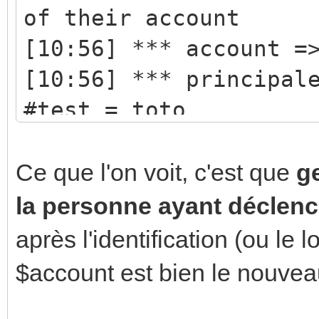
of their account
[10:56] *** account =
[10:56] *** principal
#test = toto
[10:56] test0r!toto@t
Ce que l'on voit, c'est que
g
their account toto
la personne ayant déclen
[10:56] *** account =
après l'identification (ou le 
[10:56] *** principal
$account est bien le nouvea
#test = *