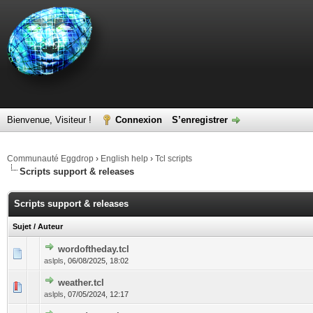
Bienvenue, Visiteur !
Connexion
S’enregistrer
Communauté Eggdrop
›
English help
›
Tcl scripts
Scripts support & releases
Scripts support & releases
Sujet
/
Auteur
wordoftheday.tcl
aslpls
,
06/08/2025, 18:02
weather.tcl
aslpls
,
07/05/2024, 12:17