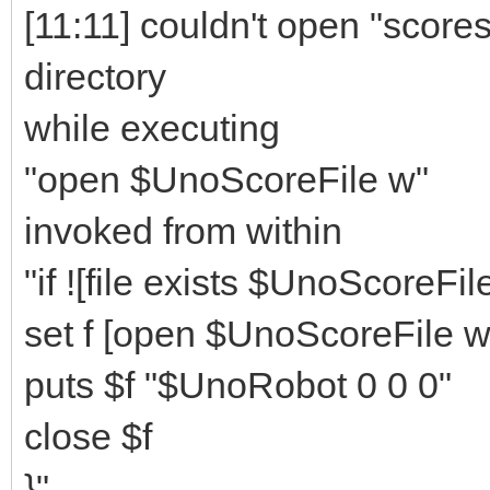
[11:11] couldn't open "score
directory
while executing
"open $UnoScoreFile w"
invoked from within
"if ![file exists $UnoScoreFile
set f [open $UnoScoreFile w
puts $f "$UnoRobot 0 0 0"
close $f
}"