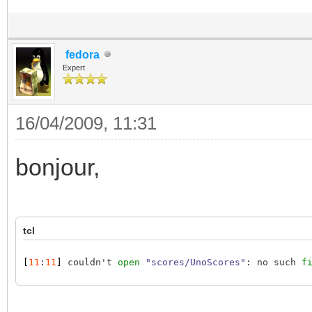
fedora
Expert
16/04/2009, 11:31
bonjour,
tcl
[
11
:
11
]
 couldn't 
open
"scores/UnoScores"
: no such 
f