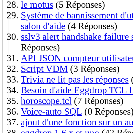
le motus
(5 Réponses)
Système de bannissement d'uti
salon d'aide
(4 Réponses)
sslv3 alert handshake failure 
Réponses)
API JSON compteur utilisate
Script VDM
(3 Réponses)
Trivia ne lit pas les réponses
(
Besoin d'aide Eggdrop TCL 
horoscope.tcl
(7 Réponses)
Voice-auto SQL
(0 Réponses
ajout d'une fonction sur un a
eggdrop 1.6.x et uno
(42 Rép