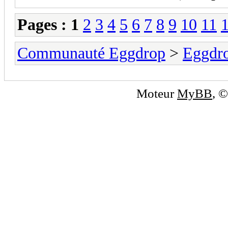
Pages :
1
2
3
4
5
6
7
8
9
10
11
Communauté Eggdrop
>
Eggdro
Moteur
MyBB
, 