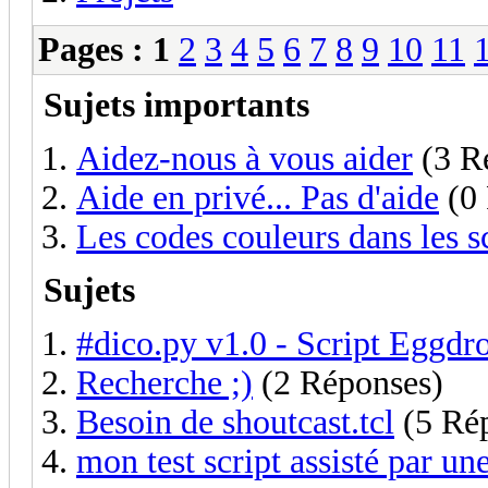
Pages :
1
2
3
4
5
6
7
8
9
10
11
Sujets importants
Aidez-nous à vous aider
(3 R
Aide en privé... Pas d'aide
(0 
Les codes couleurs dans les sc
Sujets
#dico.py v1.0 - Script Eggdr
Recherche ;)
(2 Réponses)
Besoin de shoutcast.tcl
(5 Ré
mon test script assisté par une